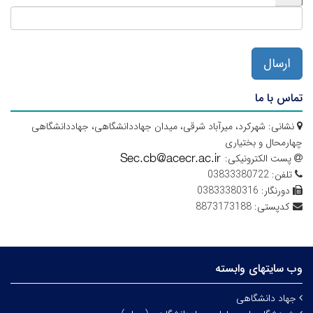
ارسال
تماس با ما
نشانی:
شهرکرد، میرآباد شرقی، میدان جهاددانشگاهی، جهاددانشگاهی
چهارمحال و بختیاری
پست الکترونیکی:
تلفن:
03833380722
دورنگار:
03833380316
کدپستی:
8873173188
وب سایتهای وابسته
جهاد دانشگاهی