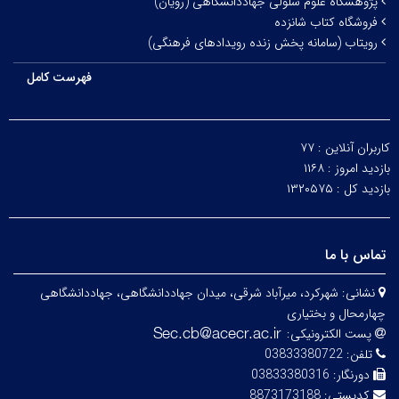
پژوهشگاه علوم سلولی جهاددانشگاهی (رویان)
فروشگاه کتاب شانزده
رویتاب (سامانه پخش زنده رویدادهای فرهنگی)
فهرست کامل
کاربران آنلاین :
۷۷
بازدید امروز :
۱۱۶۸
بازدید کل :
۱۳۲۰۵۷۵
تماس با ما
نشانی:
شهرکرد، میرآباد شرقی، میدان جهاددانشگاهی، جهاددانشگاهی
چهارمحال و بختیاری
پست الکترونیکی:
تلفن:
03833380722
دورنگار:
03833380316
کدپستی:
8873173188