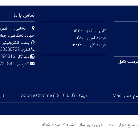
تماس با ما
نشانی:
شهرک
کاربران آنلاین :
۱۳۲
جهاددانشگاهی، جهاد
بازدید امروز :
۱۲۸۰
پست الکترونیکی:
بازدید کل :
۱۳۲۲۵۰۰
تلفن:
33380722
دورنگار:
3380316
رست کامل
کدپستی:
73188
 عامل: Mac
مرورگر: Google Chrome (131.0.0.0)
تاریخ
ز است. | آخرین بروزرسانی: شنبه ۱۷ مرداد ۱۴۰۵