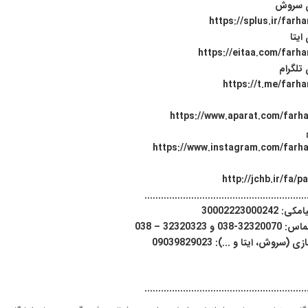
ن سروش
https://splus.ir/farh
ایتا
https://eitaa.com/farha
 تلگرام
https://t.me/farha
https://www.aparat.com/farha
https://www.instagram.com/farha
http://jchb.ir/fa/
...........................................................
3000222300024
 و 32320323 – 038
(سروش، ایتا و ...): 09039829023
...........................................................