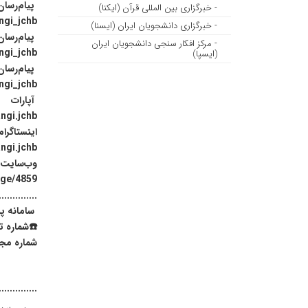
پیام‌رسا
- خبرگزاری بین المللی قرآن (ایکنا)
angi_jchb
- خبرگزاری دانشجویان ایران (ایسنا)
پیام‌رسان 
- مرکز افکار سنجی دانشجویان ایران
ngi_jchb
(ایسپا)
پیام‌رسان
ngi_jchb
آپارات
ngi.jchb
اینستاگرام
ngi.jchb
وب‌سایت
page/4859
..............
سامانه پیامکی: 2
☎️شماره تماس: 32320070-038
شماره مجازی 
..............