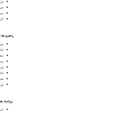
مرک
خبر
خبر
کار
راهبردها:
سرل
تلا
تعا
جذب
توج
تلا
همک
توج
برنامه ه
اجرای 