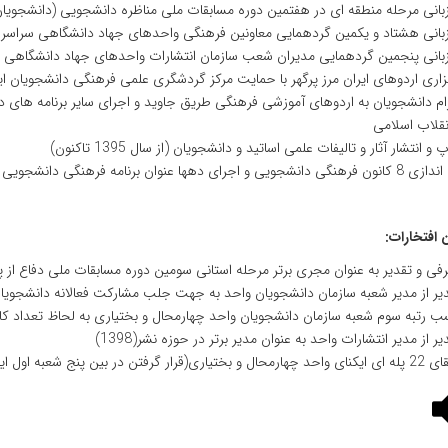
انی مرحله منطقه ای در هفتمین دوره مسابقات ملی مناظره دانشجویی (دانشجویان 10 استان غرب کشور) (مهرماه 397
بانی هشتاد و یکمین گردهمایی معاونین فرهنگی واحدهای جهاد دانشگاهی سراسر کشور 
بانی پنجمین گردهمایی مدیران شعب سازمان انتشارات واحدهای جهاد دانشگاهی سراسر 
زاری اردوهای ایران مرز پرگهر با حمایت مرکز گردشگری علمی فرهنگی دانشجویان ای
ام دانشجویان به اردوهای آموزشی فرهنگی طریق جاوید و اجرای سایر برنامه های 
نقلاب اسلامی
 و انتشار آثار و تالیفات علمی اساتید و دانشجویان (از سال 1395 تاکنون)
جویی و اجرای دهها عنوان برنامه فرهنگی دانشجویی در طول سال در سطح دانشگاه شهرکرد و سایر دانشگاهها
افتخارات:
فی و تقدیر به عنوان مجری برتر مرحله استانی سومین دوره مسابقات ملی دفاع از پایا
یر از مدیر شعبه سازمان دانشجویان واحد به جهت جلب مشارکت فعالانه دانشجویان د
 رتبه سوم شعبه سازمان دانشجویان واحد چهارمحال و بختیاری به لحاظ تعداد کانون
یر از مدیر انتشارات واحد به عنوان مدیر برتر در حوزه نشر(1398)
ل و بختیاری(قرار گرفتن در بین پنج شعبه اول ایکنا)- 1397 تاکنون