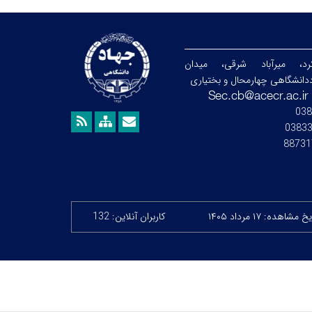
رد، میرآباد شرقی، میدان
دانشگاهی چهارمحال و بختیاری
038
0383
88731
 مشاهده: ۱۷ مرداد ۱۴۰۵
کاربران آنلاین: 132