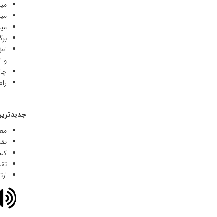
میزب
میز
میز
برگ
اعز
و ا
چاپ
راه اندازی 8 کانون فرهنگی دانش
جدیدترین 
معر
تقد
کسب
تقد
ارتقای 22 پله ای ایکنای واحد چهارمحا