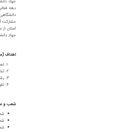
جهاد دانش
دهه فعالی
دانشگاهی
مشارکت آن
جهاد دانش
اهداف (من
تعم
تبلیغ وترویج‎ آرم
رشد
تقو
شعب و مرا
شعب
شعب
شعب