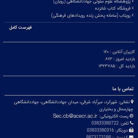
پژوهشگاه علوم سلولی جهاددانشگاهی (رویان)
فروشگاه کتاب شانزده
رویتاب (سامانه پخش زنده رویدادهای فرهنگی)
فهرست کامل
کاربران آنلاین :
۱۲۰
بازدید امروز :
۸۷۲
بازدید کل :
۱۳۲۳۷۸۵
تماس با ما
نشانی:
شهرکرد، میرآباد شرقی، میدان جهاددانشگاهی، جهاددانشگاهی
چهارمحال و بختیاری
پست الکترونیکی:
تلفن:
03833380722
دورنگار:
03833380316
کدپستی:
8873173188