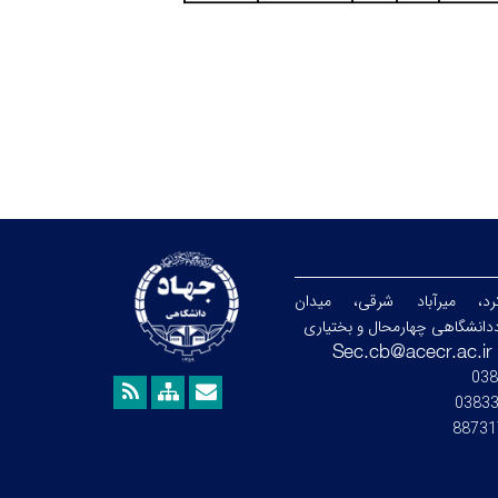
رد، میرآباد شرقی، میدان
دانشگاهی چهارمحال و بختیاری
038
0383
88731