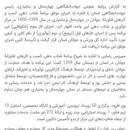
به گزارش روابط عمومی جهاددانشگاهی چهارمحال و بختیاری، رئیس
جهاددانشگاهی استان با اشاره به اجرای موفق برنامۀ شتاب دهی کسب و
کارهای فناورانۀ جوانان در چهارمحال و بختیاری در سال 1399- 1400 در مرکز
نوآوری و شتاب دهی این واحد اظهار کرد: اجرای فاز سوم
(شکوفایی) این
برنامه پس از اجرای فازهای اول
(ترویج) و دوم
(نوآوری) از نظر کمّی و کیفی
مورد تأیید اداره کل ورزش و جوانان استان قرار گرفت و تأییدیۀ کتبی اجرای
موفق این برنامه دریافت شد.
سیروس رضایی با اشاره به شروع برنامۀ شتاب دهی کسب و کارهای فناورانۀ
جوانان در استان از زمستان سال 1399 گفت: این برنامه با هدف حمایت از
جوانان خلاق و ایده‌پرداز، توسعۀ فرهنگ کارآفرینی نوآورانه و فناورانه، ارتقای
مهارت‌ های کسب و کار در بین دانشجویان و فارغ‌التحصیلان، توسعۀ مشاغل
مبتنی بر دانش روز و توسعۀ فرهنگ کار تیمی اجرا شد و خدمات رسانی به
متقاضیان و تیم‌های مستقر در منش چهارمحال و بختیاری هم چنان تداوم
دارد.
وی افزود: برگزاری 50 رویداد ترویجی- آموزشی و کارگاه تخصصی، استقرار 10
تیم فناور، 1 رویداد استارتاپی چند روزه و ارائۀ 272 نفر ساعت خدمات مشاوره
از جمله فعالیت‌های این مرکز از بدو تأسیس تاکنون است.
رضایی در پایان، از تعامل و همکاری صمیمانۀ مدیر کل محترم و معاون محترم