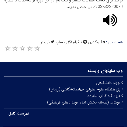
توانند برای کسب اطلاعات بیشتر و ثبت نام در این دوره از مسابقات با شماره
03832320070 تماس حاصل نمایند.
هم‌رسانی :
لینکدین
تلگرام
واتساپ
توییتر
وب سایتهای وابسته
جهاد دانشگاهی
پژوهشگاه علوم سلولی جهاددانشگاهی (رویان)
فروشگاه کتاب شانزده
رویتاب (سامانه پخش زنده رویدادهای فرهنگی)
فهرست کامل