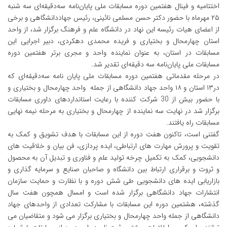
اختتامیه و فینال هفتمین دوره مسابقات ملی پایان‌نامه سه‌دقیقه‌ای سه شنبه
۲۵ مهرماه با حضور دکتر حسن مسلمی نائینی، رئیس جهاددانشگاهی و برخی
از اعضای هیات رئیسه این نهاد در دانشگاه علم و فرهنگ برگزار شد، از واحد
استان چهارمحال و بختیاری و فریده محمدی دهکردی، دبیر اجرایی این
مسابقات در استان، به عنوان نماینده واحد و مجری برتر هفتمین دوره
مسابقات ملی پایان‌نامه سه دقیقه‌ای تقدیر شد.
در مرحله مقدماتی هفتمین دوره مسابقات ملی پایان نامه سه‌دقیقه‌ای که
در۱۳ استان و ۱۸ واحد جهاد دانشگاهی از جمله واحد چهارمحال و بختیاری و
با حضور بیش از 30 شرکت کننده با رعایت استانداردهای داوری مسابقات
برگزار شد در نهایت سه نماینده از چهارمحال و بختیاری به مرحله نیمه نهایی
مسابقات راه یافتند.
گفتنی است، تاکنون هفت دوره از این مسابقات با هدف تشویق و کمک به
تقویت و پرورش مهارت های ارتباطی، ایده پردازی، فن بیان و خلاقیت های
دانشجویی، کمک به تکمیل چرخه تولید علم و فناوری و تبدیل آن به محصول
و ثروت و برقراری ارتباط بین دانشگاه و صاحبان صنایع و سرمایه گذاری و
بازاریابی ایده های دانشجویی طی شش دوره و با نظارت و حمایت سازمان
انتشارات جهاد دانشگاهی برگزار شده است و امسال همچون هفت سال
گذشته، هشتمین دوره این مسابقات با مشارکت تعدادی از واحدهای جهاد
دانشگاهی از جمله واحد چهارمحال و بختیاری برگزار می شود و متقاضیان می