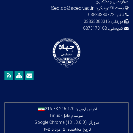
چهارمحال و بختیاری
پست الکترونیکی:
تلفن:
03833380722
دورنگار:
03833380316
کدپستی:
8873173188
آدرس آی‌پی:
216.73.216.170
سیستم عامل: Linux
مرورگر: Google Chrome (131.0.0.0)
تاریخ مشاهده: ۱۵ مرداد ۱۴۰۵