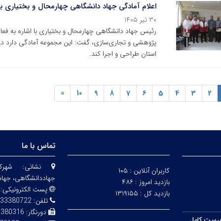
اعلام آمادگی جهاد دانشگاهی چهارمحال و بختیاری 
۳۰ تیر ۱۴۰۵
رئیس جهاد دانشگاهی چهارمحال و بختیاری با اشاره به فعال
پژوهشی و تجاری‌سازی، گفت: این مجموعه آمادگی دارد دور
استان طراحی و اجرا کند.
»
10
9
8
7
6
5
4
3
2
تماس با ما
نشانی:
شهرک
کاربران آنلاین :
۱۰۵
جهاددانشگاهی، جهاد
بازدید امروز :
۴۸۶
پست الکترونیکی:
بازدید کل :
۱۳۱۹۱۵۵
تلفن:
33380722
دورنگار:
3380316
رست کامل