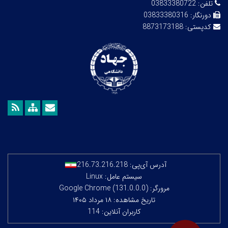
تلفن:
03833380722
دورنگار:
03833380316
کدپستی:
8873173188
آدرس آی‌پی:
216.73.216.218
سیستم عامل: Linux
مرورگر: Google Chrome (131.0.0.0)
تاریخ مشاهده: ۱۸ مرداد ۱۴۰۵
کاربران آنلاین: 114