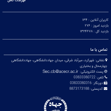
فهرست کامل
کاربران آنلاین :
۱۳۴
بازدید امروز :
۲۷۶
بازدید کل :
۱۳۲۴۶۷۸
تماس با ما
نشانی:
شهرکرد، میرآباد شرقی، میدان جهاددانشگاهی، جهاددانشگاهی
چهارمحال و بختیاری
پست الکترونیکی:
تلفن:
03833380722
دورنگار:
03833380316
کدپستی:
8873173188