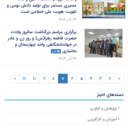
مسیری مستمر برای تولید دانش بومی و
تقویت هویت ملی-اسلامی است
۲۶ آذر ۱۴۰۴
برگزاری مراسم بزرگداشت سالروز ولادت
حضرت فاطمه زهرا(س) و روز زن و مادر
در جهاددانشگاهی واحد چهارمحال و
بختیاری
گالری
۲۲ آذر ۱۴۰۴
»
11
10
9
8
7
6
5
4
3
2
«
دسته‌های اخبار
پژوهش و فناوری
آموزش و کارآفرینی