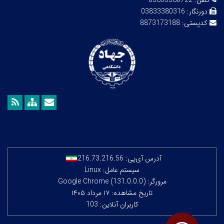
تلفن:
03833380722
دورنگار:
03833380316
کدپستی:
8873173188
آدرس آی‌پی:
216.73.216.56
سیستم عامل: Linux
مرورگر: Google Chrome (131.0.0.0)
تاریخ مشاهده: ۱۷ مرداد ۱۴۰۵
کاربران آنلاین: 103