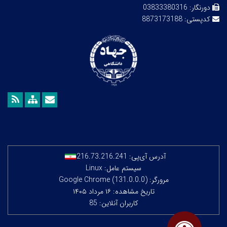
دورنگار:
03833380316
کدپستی:
8873173188
آدرس آی‌پی:
216.73.216.241
سیستم عامل: Linux
مرورگر: Google Chrome (131.0.0.0)
تاریخ مشاهده: ۱۶ مرداد ۱۴۰۵
کاربران آنلاین: 85