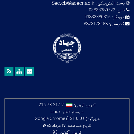
پست الکترونیکی:
تلفن:
03833380722
دورنگار:
03833380316
کدپستی:
8873173188
آدرس آی‌پی:
216.73.217.2
سیستم عامل: Linux
مرورگر: Google Chrome (131.0.0.0)
تاریخ مشاهده: ۱۷ مرداد ۱۴۰۵
کاربران آنلاین: 93