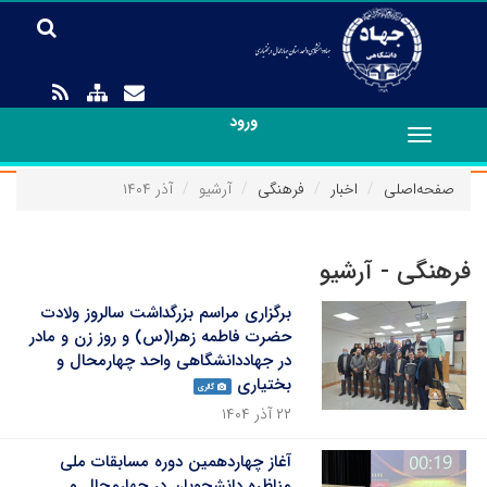
ورود
Toggle
navigation
صفحه‌اصلی
اخبار
فرهنگی
آرشیو
آذر ۱۴۰۴
فرهنگی - آرشیو
برگزاری مراسم بزرگداشت سالروز ولادت
حضرت فاطمه زهرا(س) و روز زن و مادر
در جهاددانشگاهی واحد چهارمحال و
بختیاری
گالری
۲۲ آذر ۱۴۰۴
آغاز چهاردهمین دوره مسابقات ملی
مناظره دانشجویان در چهارمحال و