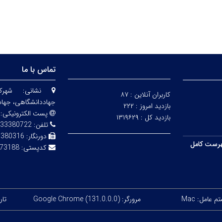
تماس با ما
نشانی:
شهرک
کاربران آنلاین :
۸۷
جهاددانشگاهی، جهاد
بازدید امروز :
۲۲۲
پست الکترونیکی:
بازدید کل :
۱۳۱۹۶۲۹
تلفن:
33380722
دورنگار:
3380316
رست کامل
کدپستی:
73188
 عامل: Mac
مرورگر: Google Chrome (131.0.0.0)
تاری