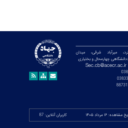
رد، میرآباد شرقی، میدان
دانشگاهی چهارمحال و بختیاری
038
0383
88731
خ مشاهده: ۱۶ مرداد ۱۴۰۵
کاربران آنلاین: 87