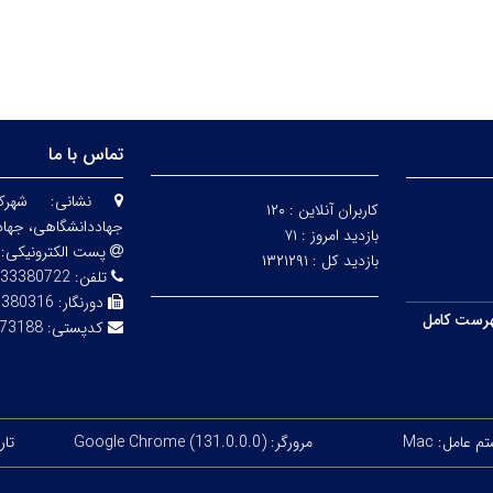
تماس با ما
نشانی:
شهرک
کاربران آنلاین :
۱۲۰
جهاددانشگاهی، جهاد
بازدید امروز :
۷۱
پست الکترونیکی:
بازدید کل :
۱۳۲۱۲۹۱
تلفن:
33380722
دورنگار:
3380316
رست کامل
کدپستی:
73188
 عامل: Mac
مرورگر: Google Chrome (131.0.0.0)
تاریخ