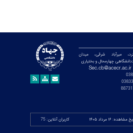
رد، میرآباد شرقی، میدان
دانشگاهی چهارمحال و بختیاری
038
0383
88731
خ مشاهده: ۱۶ مرداد ۱۴۰۵
کاربران آنلاین: 75