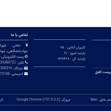
تماس با ما
نشانی:
شهرک
کاربران آنلاین :
۷۵
جهاددانشگاهی، جهاد
بازدید امروز :
۲۱
پست الکترونیکی:
بازدید کل :
۱۳۱۹۴۲۸
تلفن:
33380722
دورنگار:
3380316
رست کامل
کدپستی:
73188
 عامل: Mac
مرورگر: Google Chrome (131.0.0.0)
تاری